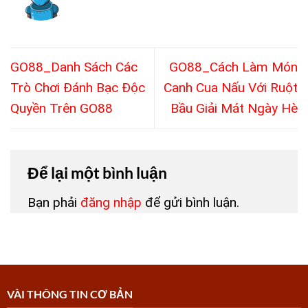
GO88_Danh Sách Các
GO88_Cách Làm Món
Trò Chơi Đánh Bạc Độc
Canh Cua Nấu Với Ruột
Quyền Trên GO88
Bầu Giải Mát Ngày Hè
Để lại một bình luận
Bạn phải
đăng nhập
để gửi bình luận.
VÀI THÔNG TIN CƠ BẢN