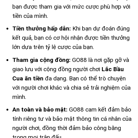
bạn được tham gia với mức cược phù hợp với
tiền của mình.
Tiền thưởng hấp dẫn:
Khi bạn dự đoán đúng
kết quả, bạn có cơ hội nhận được tiền thưởng
lớn dựa trên tỷ lệ cược của bạn.
Tham gia cộng đồng:
GO88 là nơi gặp gỡ và
giao lưu với cộng đồng người chơi
Lắc Bầu
Cua ăn tiền
đa dạng. Bạn có thể trò chuyện
với người chơi khác và chia sẻ trải nghiệm của
mình.
An toàn và bảo mật:
GO88 cam kết đảm bảo
tính riêng tư và bảo mật thông tin cá nhân của
người chơi, đồng thời đảm bảo công bằng
trong mọi trận đấu.