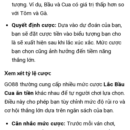
tượng. Ví dụ, Bầu và Cua có giá trị thấp hơn so
với Tôm và Gà.
Quyết định cược:
Dựa vào dự đoán của bạn,
bạn sẽ đặt cược tiền vào biểu tượng bạn cho
là sẽ xuất hiện sau khi lắc xúc xắc. Mức cược
bạn chọn cũng ảnh hưởng đến tiềm năng
thắng lớn.
Xem xét tỷ lệ cược
GO88 thường cung cấp nhiều mức cược
Lắc Bầu
Cua ăn tiền
khác nhau để tự người chơi lựa chọn.
Điều này cho phép bạn tùy chỉnh mức độ rủi ro và
cơ hội thắng lớn dựa trên ngân sách của bạn.
Cân nhắc mức cược:
Trước mỗi ván chơi,