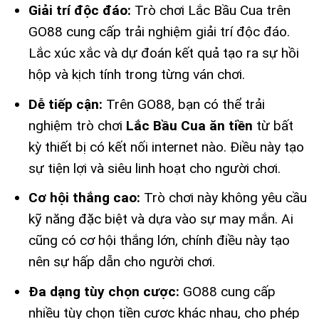
Giải trí độc đáo:
Trò chơi Lắc Bầu Cua trên
GO88 cung cấp trải nghiệm giải trí độc đáo.
Lắc xúc xắc và dự đoán kết quả tạo ra sự hồi
hộp và kịch tính trong từng ván chơi.
Dễ tiếp cận:
Trên GO88, bạn có thể trải
nghiệm trò chơi
Lắc Bầu Cua ăn tiền
từ bất
kỳ thiết bị có kết nối internet nào. Điều này tạo
sự tiện lợi và siêu linh hoạt cho người chơi.
Cơ hội thắng cao:
Trò chơi này không yêu cầu
kỹ năng đặc biệt và dựa vào sự may mắn. Ai
cũng có cơ hội thắng lớn, chính điều này tạo
nên sự hấp dẫn cho người chơi.
Đa dạng tùy chọn cược:
GO88 cung cấp
nhiều tùy chọn tiền cược khác nhau, cho phép