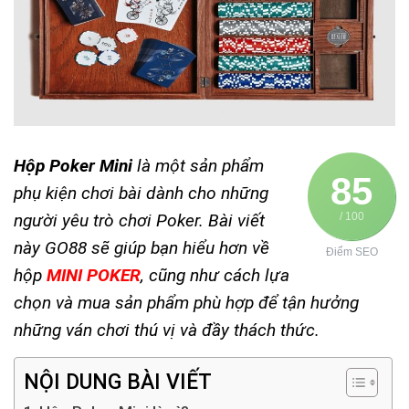
Hộp Poker Mini
là một sản phẩm
85
phụ kiện chơi bài dành cho những
người yêu trò chơi Poker. Bài viết
/ 100
này GO88 sẽ giúp bạn hiểu hơn về
Điểm SEO
hộp
MINI POKER
, cũng như cách lựa
chọn và mua sản phẩm phù hợp để tận hưởng
những ván chơi thú vị và đầy thách thức.
NỘI DUNG BÀI VIẾT