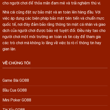
cho người chơi để thỏa mãn đam mê và trải nghiệm thú vị.
Nhà cái cũng đặt sự bảo mật và an toàn lên hàng đầu. Với
việc áp dụng các biện pháp bảo mật tiên tiến và chuẩn mực
quốc tế, nơi đây đảm bảo rằng thông tin mật cá nhân và giao
dịch của người chơi được bảo vệ tuyệt đối. Điều này tạo cho
người chơi một môi trường an toàn và tin cậy để tham gia
các trò chơi mà không lo lắng về việc bị rò rỉ thông tin hay
gian lận.
VỀ CHÚNG TÔI
Game Bài GO88
Bầu Cua GO88
Mini Poker GO88
Tài Xỉu GO88