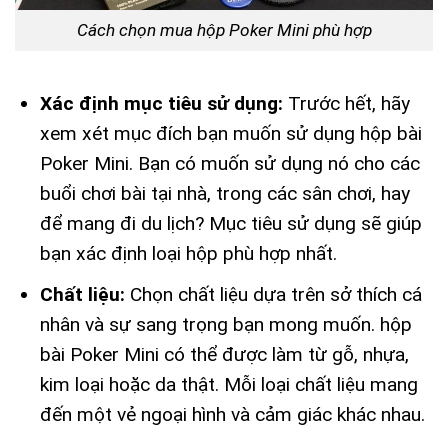
Cách chọn mua hộp Poker Mini phù hợp
Xác định mục tiêu sử dụng:
Trước hết, hãy
xem xét mục đích bạn muốn sử dụng hộp bài
Poker Mini. Bạn có muốn sử dụng nó cho các
buổi chơi bài tại nhà, trong các sân chơi, hay
để mang đi du lịch? Mục tiêu sử dụng sẽ giúp
bạn xác định loại hộp phù hợp nhất.
Chất liệu:
Chọn chất liệu dựa trên sở thích cá
nhân và sự sang trọng bạn mong muốn. hộp
bài Poker Mini
có thể được làm từ gỗ, nhựa,
kim loại hoặc da thật. Mỗi loại chất liệu mang
đến một vẻ ngoại hình và cảm giác khác nhau.