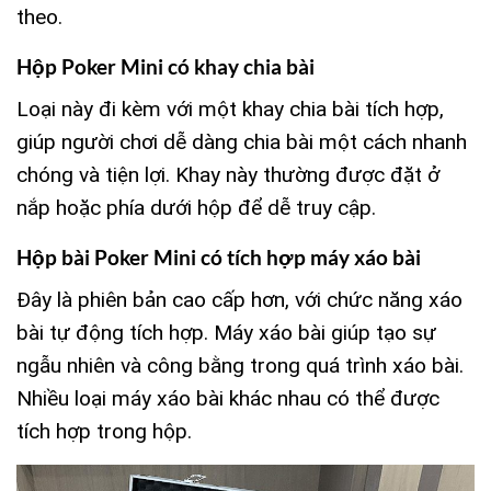
theo.
Hộp Poker Mini có khay chia bài
Loại này đi kèm với một khay chia bài tích hợp,
giúp người chơi dễ dàng chia bài một cách nhanh
chóng và tiện lợi. Khay này thường được đặt ở
nắp hoặc phía dưới hộp để dễ truy cập.
Hộp bài Poker Mini có tích hợp máy xáo bài
Đây là phiên bản cao cấp hơn, với chức năng xáo
bài tự động tích hợp. Máy xáo bài giúp tạo sự
ngẫu nhiên và công bằng trong quá trình xáo bài.
Nhiều loại máy xáo bài khác nhau có thể được
tích hợp trong hộp.