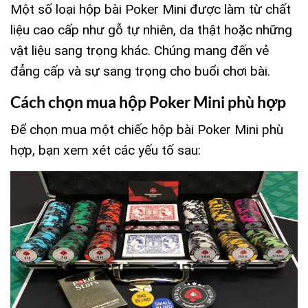
Một số loại hộp bài Poker Mini được làm từ chất
liệu cao cấp như gỗ tự nhiên, da thật hoặc những
vật liệu sang trọng khác. Chúng mang đến vẻ
đẳng cấp và sự sang trọng cho buổi chơi bài.
Cách chọn mua hộp Poker Mini phù hợp
Để chọn mua một chiếc hộp bài Poker Mini phù
hợp, bạn xem xét các yếu tố sau: