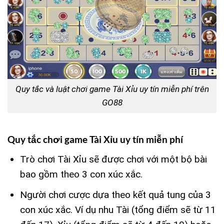
Quy tắc và luật chơi game Tài Xỉu uy tín miễn phí trên
GO88
Quy tắc chơi game Tài Xỉu uy tín miễn phí
Trò chơi Tài Xỉu sẽ được chơi với một bộ bài
bao gồm theo 3 con xúc xắc.
Người chơi cược dựa theo kết quả tung của 3
con xúc xắc. Ví dụ nhu Tài (tổng điểm sẽ từ 11