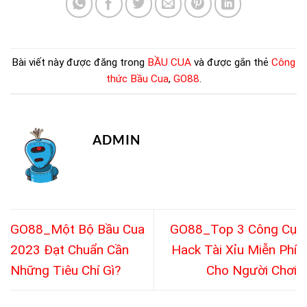
Bài viết này được đăng trong
BẦU CUA
và được gắn thẻ
Công
thức Bầu Cua
,
GO88
.
ADMIN
GO88_Một Bộ Bầu Cua
GO88_Top 3 Công Cụ
2023 Đạt Chuẩn Cần
Hack Tài Xỉu Miễn Phí
Những Tiêu Chí Gì?
Cho Người Chơi