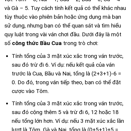
và Gà – 5. Tuy cách tính kết quả có thể khác nhau
tùy thuộc vào phiên bản hoặc ứng dụng mà bạn
sử dụng, nhưng bạn có thể quan sát và tìm hiểu
quy luật trong vài ván chơi đầu. Dưới đây là một
số
công thức Bầu Cua
trong trò chơi:
Tính tổng của 3 mặt xúc xắc trong ván trước,
sau đó trừ đi 6. Ví dụ: nếu kết quả của ván
trước là Cua, Bầu và Nai, tổng là (2+3+1)-6 =
0. Do đó, trong ván tiếp theo, bạn có thể đặt
cược vào Tôm.
Tính tổng của 3 mặt xúc xắc trong ván trước,
sau đó cộng thêm 5 và trừ đi 6, 12 hoặc 18
nếu tổng lớn hơn. Ví dụ: nếu 3 mặt xúc xắc lần
lượt là Tôm, Gà và Nai, tổng là (0+5+1)+5 =