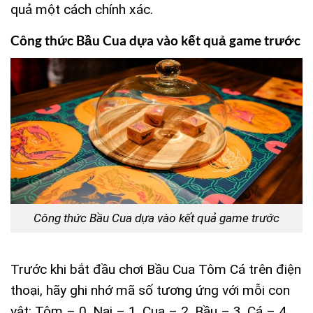
quả một cách chính xác.
Công thức Bầu Cua dựa vào kết quả game trước
Công thức Bầu Cua dựa vào kết quả game trước
Trước khi bắt đầu chơi Bầu Cua Tôm Cá trên điện
thoại, hãy ghi nhớ mã số tương ứng với mỗi con
vật: Tôm – 0, Nai – 1, Cua – 2, Bầu – 3, Cá – 4