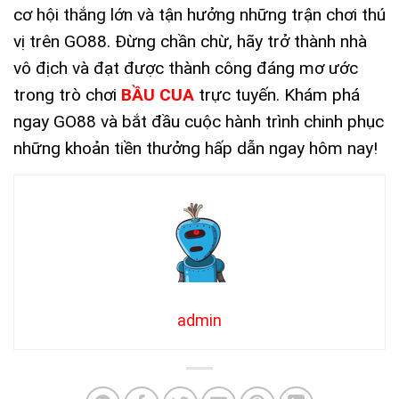
cơ hội thắng lớn và tận hưởng những trận chơi thú
vị trên GO88. Đừng chần chừ, hãy trở thành nhà
vô địch và đạt được thành công đáng mơ ước
trong trò chơi
BẦU CUA
trực tuyến. Khám phá
ngay GO88 và bắt đầu cuộc hành trình chinh phục
những khoản tiền thưởng hấp dẫn ngay hôm nay!
admin