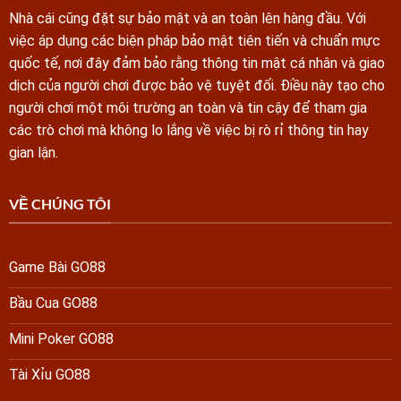
Nhà cái cũng đặt sự bảo mật và an toàn lên hàng đầu. Với
việc áp dụng các biện pháp bảo mật tiên tiến và chuẩn mực
quốc tế, nơi đây đảm bảo rằng thông tin mật cá nhân và giao
dịch của người chơi được bảo vệ tuyệt đối. Điều này tạo cho
người chơi một môi trường an toàn và tin cậy để tham gia
các trò chơi mà không lo lắng về việc bị rò rỉ thông tin hay
gian lận.
VỀ CHÚNG TÔI
Game Bài GO88
Bầu Cua GO88
Mini Poker GO88
Tài Xỉu GO88