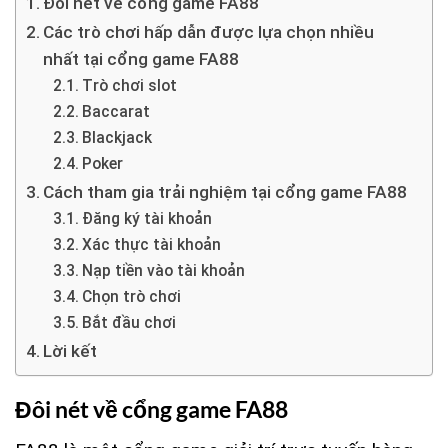
Đôi nét về cổng game FA88
Các trò chơi hấp dẫn được lựa chọn nhiều
nhất tại cổng game FA88
Trò chơi slot
Baccarat
Blackjack
Poker
Cách tham gia trải nghiệm tại cổng game FA88
Đăng ký tài khoản
Xác thực tài khoản
Nạp tiền vào tài khoản
Chọn trò chơi
Bắt đầu chơi
Lời kết
Đôi nét về cổng game FA88