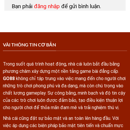
Bạn phải
đăng nhập
để gửi bình luận.
VÀI THÔNG TIN CƠ BẢN
Trong suốt quá trình hoạt động, nhà cái luôn bắt đầu bằng
phương châm xây dựng một nền tảng game bài đẳng cấp.
GO88
không chỉ tập trung vào việc mang đến cho người chơi
những trò chơi phong phú và đa dạng, mà còn chú trọng vào
chất lượng gameplay. Sự công bằng, minh bạch và độ tin cậy
của các trò chơi luôn được đảm bảo, tạo điều kiện thuận lợi
cho người chơi để thỏa mãn đam mê và trải nghiệm thú vị.
Nhà cái cũng đặt sự bảo mật và an toàn lên hàng đầu. Với
việc áp dụng các biện pháp bảo mật tiên tiến và chuẩn mực