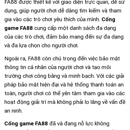
FA88 được thiết kế với giao diện trực quan, dễ sử
dụng, giúp người chơi dễ dàng tìm kiếm và tham
gia vào các trò chơi yêu thích của mình.
Cổng
game FA88
cung cấp một danh sách đa dạng
của các trò chơi, đảm bảo mang đến sự đa dạng
và đa lựa chọn cho người chơi.
Ngoài ra, FA88 còn chú trọng đến việc bảo mật
thông tin cá nhân của người chơi và tạo môi
trường chơi công bằng và minh bạch. Với các giải
pháp bảo mật hiện đại và hệ thống thanh toán an
toàn, người chơi có thể yên tâm tham gia vào các
hoạt động giải trí mà không phải lo lắng về vấn đề
an ninh.
Cổng game FA88
đã và đang nỗ lực không