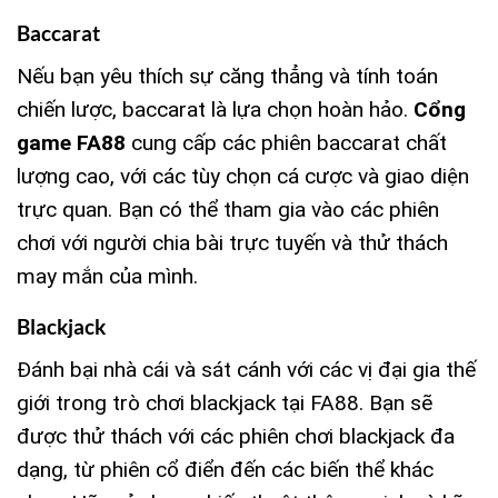
Baccarat
Nếu bạn yêu thích sự căng thẳng và tính toán
chiến lược, baccarat là lựa chọn hoàn hảo.
Cổng
game FA88
cung cấp các phiên baccarat chất
lượng cao, với các tùy chọn cá cược và giao diện
trực quan. Bạn có thể tham gia vào các phiên
chơi với người chia bài trực tuyến và thử thách
may mắn của mình.
Blackjack
Đánh bại nhà cái và sát cánh với các vị đại gia thế
giới trong trò chơi blackjack tại FA88. Bạn sẽ
được thử thách với các phiên chơi blackjack đa
dạng, từ phiên cổ điển đến các biến thể khác