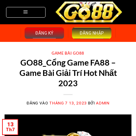
Bỏ
qua
nội
dung
ĐĂNG KÝ
ĐĂNG NHẬP
GAME BÀI GO88
GO88_Cổng Game FA88 –
Game Bài Giải Trí Hot Nhất
2023
ĐĂNG VÀO
THÁNG 7 13, 2023
BỞI
ADMIN
13
Th7