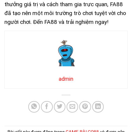
thưởng giá trị và cách tham gia trực quan, FA88
đã tạo nên một môi trường trò chơi tuyệt vời cho
người chơi. Đến FA88 và trải nghiệm ngay!
admin
Bài viết này được đăng trong
GAME BÀI GO88
và được gắn