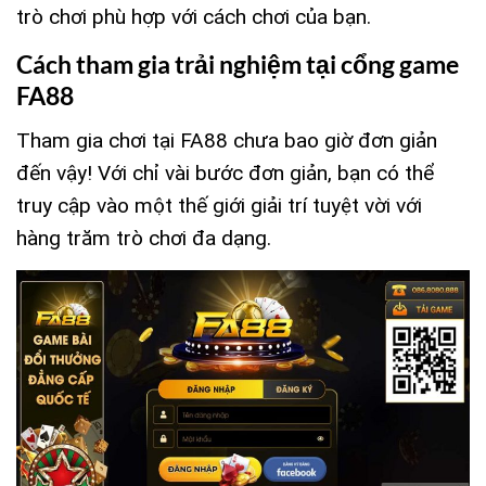
trò chơi phù hợp với cách chơi của bạn.
Cách tham gia trải nghiệm tại cổng game
FA88
Tham gia chơi tại FA88 chưa bao giờ đơn giản
đến vậy! Với chỉ vài bước đơn giản, bạn có thể
truy cập vào một thế giới giải trí tuyệt vời với
hàng trăm trò chơi đa dạng.