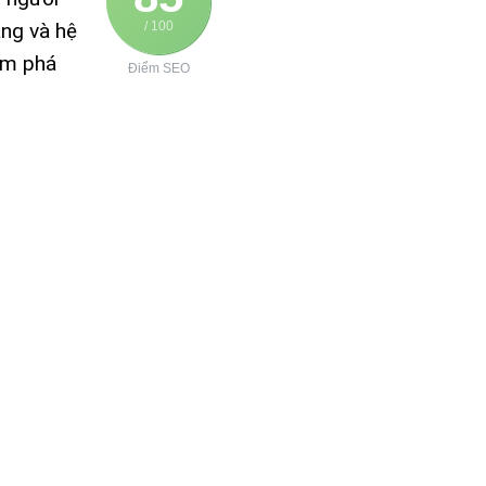
ng và hệ
/ 100
ám phá
Điểm SEO