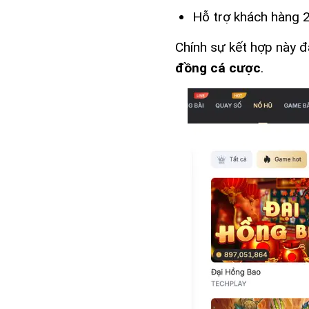
Hỗ trợ khách hàng 2
Chính sự kết hợp này 
đồng cá cược
.