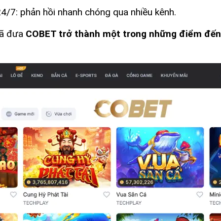
4/7: phản hồi nhanh chóng qua nhiều kênh.
đã đưa
COBET trở thành một trong những điểm đến