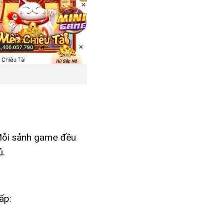
 Mỗi sảnh game đều
ủ.
ấp: