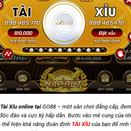
Tài Xỉu online tại
GO88 – một sân chơi đẳng cấp, đem 
 độc đáo và cực kỳ hấp dẫn. Bước vào mê cung của n
 thể hiện khả năng đoán định
TÀI XỈU
của bạn để rinh