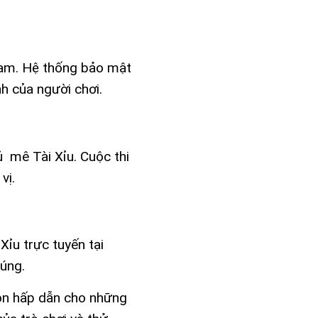
Nam. Hệ thống bảo mật
h của người chơi.
 mê Tài Xỉu. Cuộc thi
vị.
ỉu trực tuyến tại
úng.
họn hấp dẫn cho những