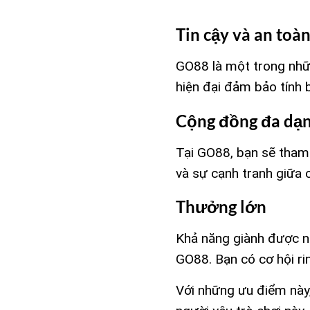
Tin cậy và an toà
GO88 là một trong nhữ
hiện đại đảm bảo tính 
Cộng đồng đa dạ
Tại GO88, bạn sẽ tham
và sự cạnh tranh giữa c
Thưởng lớn
Khả năng giành được nh
GO88. Bạn có cơ hội ri
Với những ưu điểm này,