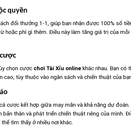
ộc quyền
sách đổi thưởng 1-1, giúp bạn nhận được 100% số ti
ừ hoặc phí gì thêm. Điều này làm tăng giá trị của mỗi
 cược
tùy chọn cược
chơi Tài Xỉu online
khác nhau. Bạn có 
cao, tùy thuộc vào ngân sách và chiến thuật của bạn
đáo
i cá cược kết hợp giữa may mắn và khả năng dự đoán. 
bản thân và phát triển chiến thuật riêng của mình. Đi
hể tìm thấy ở nhiều nơi khác.