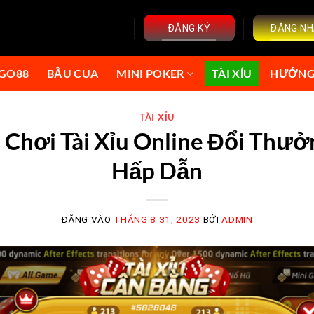
ĐĂNG KÝ
ĐĂNG NH
 GO88
BẦU CUA
MINI POKER
TÀI XỈU
HƯỚNG
TÀI XỈU
Chơi Tài Xỉu Online Đổi Thưởn
Hấp Dẫn
ĐĂNG VÀO
THÁNG 8 31, 2023
BỞI
ADMIN