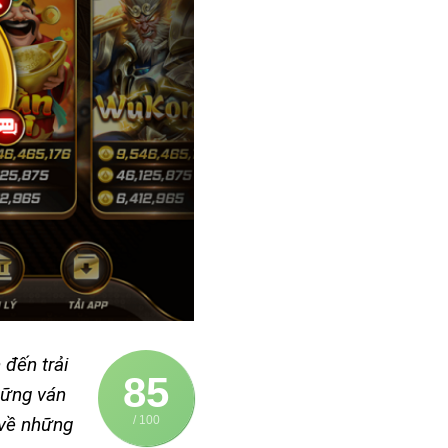
đến trải
85
hững ván
 về những
/ 100