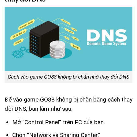
Cách vào game GO88 không bị chặn nhờ thay đổi DNS
Để vào game GO88 không bị chặn bằng cách thay
đổi DNS, bạn làm như sau:
Mở “Control Panel” trên PC của bạn.
Chọn “Network và Sharing Center.”