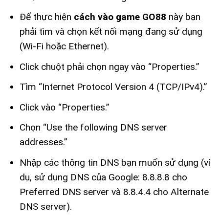
Để thực hiện
cách vào game GO88
này bạn
phải tìm và chọn kết nối mạng đang sử dụng
(Wi-Fi hoặc Ethernet).
Click chuột phải chọn ngay vào “Properties.”
Tìm “Internet Protocol Version 4 (TCP/IPv4).”
Click vào “Properties.”
Chọn “Use the following DNS server
addresses.”
Nhập các thông tin DNS bạn muốn sử dụng (ví
dụ, sử dụng DNS của Google: 8.8.8.8 cho
Preferred DNS server và 8.8.4.4 cho Alternate
DNS server).