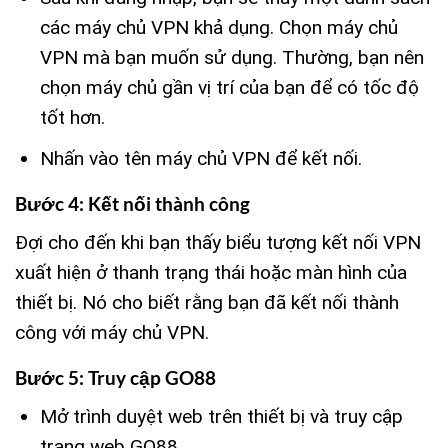
các máy chủ VPN khả dụng. Chọn máy chủ
VPN mà bạn muốn sử dụng. Thường, bạn nên
chọn máy chủ gần vị trí của bạn để có tốc độ
tốt hơn.
Nhấn vào tên máy chủ VPN để kết nối.
Bước 4: Kết nối thành công
Đợi cho đến khi bạn thấy biểu tượng kết nối VPN
xuất hiện ở thanh trạng thái hoặc màn hình của
thiết bị. Nó cho biết rằng bạn đã kết nối thành
công với máy chủ VPN.
Bước 5: Truy cập GO88
Mở trình duyệt web trên thiết bị và truy cập
trang web GO88.