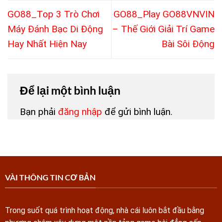
GO88_Top 3 Trò Chơi
GO88_Play GO88VNVIN
Máy Đánh Bạc Di Động
– Thế Giới Giải Trí Game
Hay Nhất Hiện Nay
Bài Sôi Động
Để lại một bình luận
Bạn phải
đăng nhập
để gửi bình luận.
VÀI THÔNG TIN CƠ BẢN
Trong suốt quá trình hoạt động, nhà cái luôn bắt đầu bằng