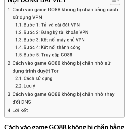
NỘI DUNG BÀI VIẾT
Cách vào game GO88 không bị chặn bằng cách
sử dụng VPN
Bước 1: Tải và cài đặt VPN
Bước 2: Đăng ký tài khoản VPN
Bước 3: Kết nối máy chủ VPN
Bước 4: Kết nối thành công
Bước 5: Truy cập GO88
Cách vào game GO88 không bị chặn nhờ sử
dụng trình duyệt Tor
Cách sử dụng
Lưu ý
Cách vào game GO88 không bị chặn nhờ thay
đổi DNS
Lời kết
Cách vào game GO88 không bị chặn bằng