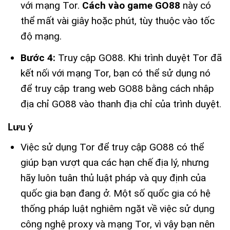
với mạng Tor.
Cách vào game GO88
này có
thể mất vài giây hoặc phút, tùy thuộc vào tốc
độ mạng.
Bước 4:
Truy cập GO88. Khi trình duyệt Tor đã
kết nối với mạng Tor, bạn có thể sử dụng nó
để truy cập trang web GO88 bằng cách nhập
địa chỉ GO88 vào thanh địa chỉ của trình duyệt.
Lưu ý
Việc sử dụng Tor để truy cập GO88 có thể
giúp bạn vượt qua các hạn chế địa lý, nhưng
hãy luôn tuân thủ luật pháp và quy định của
quốc gia bạn đang ở. Một số quốc gia có hệ
thống pháp luật nghiêm ngặt về việc sử dụng
công nghệ proxy và mạng Tor, vì vậy bạn nên