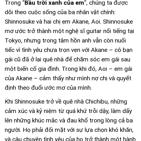
Trong “
Bầu trời xanh của em
“, chúng ta được
dõi theo cuộc sống của ba nhân vật chính:
Shinnosuke và hai chị em Akane, Aoi. Shinnosuke
mơ ước trở thành một nghệ sĩ guitar nổi tiếng tại
Tokyo, nhưng trong tâm hồn anh vẫn còn nuối
tiếc vì tình yêu chưa trọn vẹn với Akane – cô bạn
gái cũ đã ở lại quê nhà để chăm sóc em gái sau
một biến cố gia đình. Trong khi đó, Aoi – em gái
của Akane – cảm thấy như mình nợ chị và quyết
định theo đuổi ước mơ của mình.
Khi Shinnosuke trở về quê nhà Chichibu, những
cảm xúc và kỷ niệm từ quá khứ trỗi dậy, làm dấy
lên những khúc mắc và đau khổ trong lòng cả ba
người. Họ phải đối mặt với sự lựa chọn khó khăn,
và câu chuyện tình yêu của họ trở thành một hành