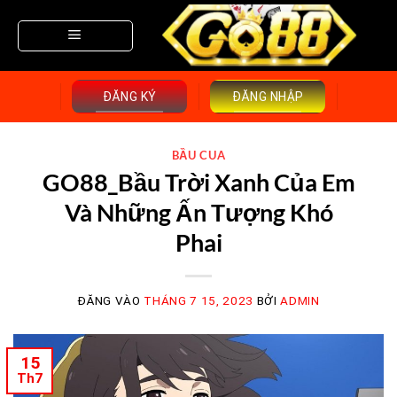
Bỏ
qua
nội
dung
ĐĂNG KÝ
ĐĂNG NHẬP
BẦU CUA
GO88_Bầu Trời Xanh Của Em
Và Những Ấn Tượng Khó
Phai
ĐĂNG VÀO
THÁNG 7 15, 2023
BỞI
ADMIN
15
Th7