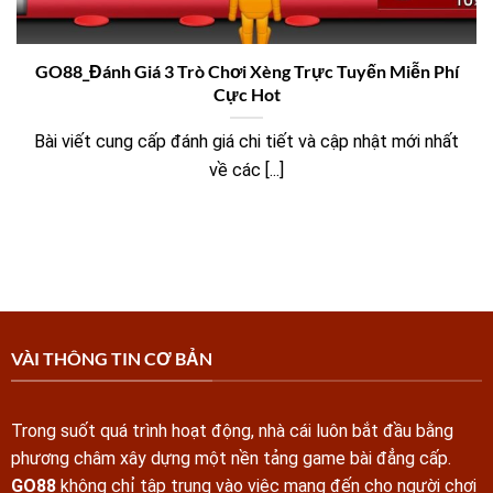
GO88_Đánh Giá 3 Trò Chơi Xèng Trực Tuyến Miễn Phí
Cực Hot
Bài viết cung cấp đánh giá chi tiết và cập nhật mới nhất
về các [...]
VÀI THÔNG TIN CƠ BẢN
Trong suốt quá trình hoạt động, nhà cái luôn bắt đầu bằng
phương châm xây dựng một nền tảng game bài đẳng cấp.
GO88
không chỉ tập trung vào việc mang đến cho người chơi