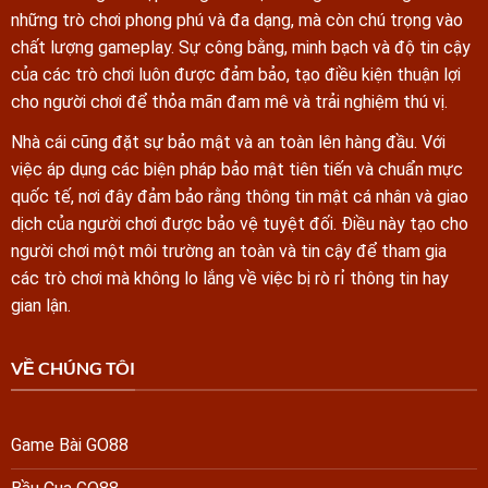
những trò chơi phong phú và đa dạng, mà còn chú trọng vào
chất lượng gameplay. Sự công bằng, minh bạch và độ tin cậy
của các trò chơi luôn được đảm bảo, tạo điều kiện thuận lợi
cho người chơi để thỏa mãn đam mê và trải nghiệm thú vị.
Nhà cái cũng đặt sự bảo mật và an toàn lên hàng đầu. Với
việc áp dụng các biện pháp bảo mật tiên tiến và chuẩn mực
quốc tế, nơi đây đảm bảo rằng thông tin mật cá nhân và giao
dịch của người chơi được bảo vệ tuyệt đối. Điều này tạo cho
người chơi một môi trường an toàn và tin cậy để tham gia
các trò chơi mà không lo lắng về việc bị rò rỉ thông tin hay
gian lận.
VỀ CHÚNG TÔI
Game Bài GO88