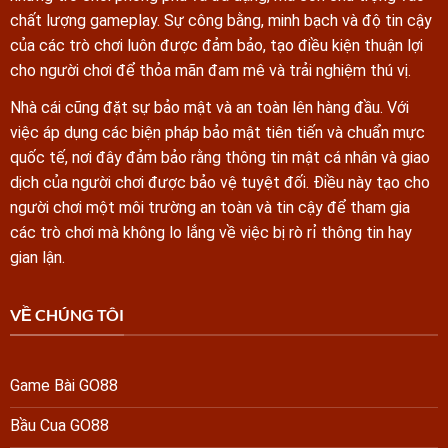
chất lượng gameplay. Sự công bằng, minh bạch và độ tin cậy
của các trò chơi luôn được đảm bảo, tạo điều kiện thuận lợi
cho người chơi để thỏa mãn đam mê và trải nghiệm thú vị.
Nhà cái cũng đặt sự bảo mật và an toàn lên hàng đầu. Với
việc áp dụng các biện pháp bảo mật tiên tiến và chuẩn mực
quốc tế, nơi đây đảm bảo rằng thông tin mật cá nhân và giao
dịch của người chơi được bảo vệ tuyệt đối. Điều này tạo cho
người chơi một môi trường an toàn và tin cậy để tham gia
các trò chơi mà không lo lắng về việc bị rò rỉ thông tin hay
gian lận.
VỀ CHÚNG TÔI
Game Bài GO88
Bầu Cua GO88