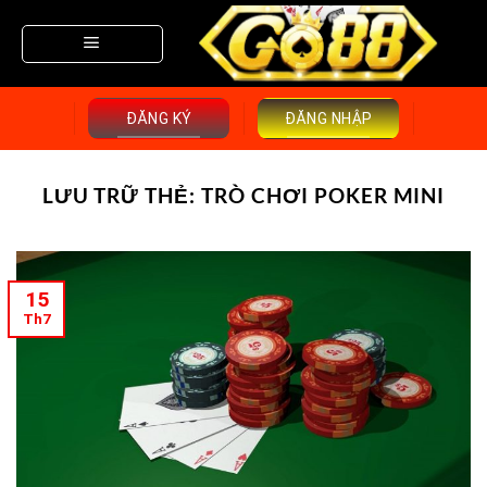
Bỏ
qua
nội
dung
ĐĂNG KÝ
ĐĂNG NHẬP
LƯU TRỮ THẺ:
TRÒ CHƠI POKER MINI
15
Th7