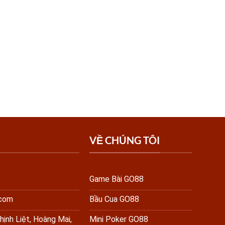
VỀ CHÚNG TÔI
Game Bài GO88
.com
Bầu Cua GO88
hịnh Liệt, Hoàng Mai,
Mini Poker GO88