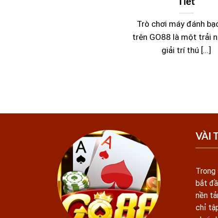
Tiết
Trò chơi máy đánh bạ
trên GO88 là một trải 
giải trí thú [...]
VÀI 
Trong 
bắt đ
nền tả
chỉ tậ