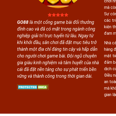
chơi n
mà còn
Sự côn
các tr
GO88
là một cổng game bài đổi thưởng
kiện t
đỉnh cao và đã có mặt trong ngành công
đam mê
nghiệp giải trí trực tuyến từ lâu. Ngay từ
khi khởi đầu, sân chơi đã đặt mục tiêu trở
Nhà cá
thành một địa chỉ đáng tin cậy và hấp dẫn
hàng đ
mật ti
cho người chơi game bài. Đội ngũ chuyên
đảm bả
gia giàu kinh nghiệm và tâm huyết của nhà
dịch c
cái đã đặt nền tảng cho sự phát triển bền
Điều n
vững và thành công trong thời gian dài.
an toà
mà khô
gian lậ