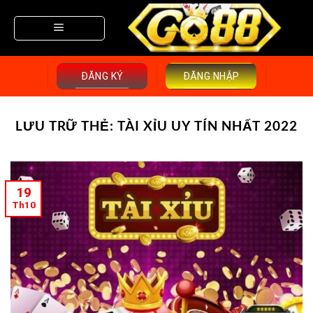
Bỏ
qua
nội
dung
ĐĂNG KÝ
ĐĂNG NHẬP
LƯU TRỮ THẺ:
TÀI XỈU UY TÍN NHẤT 2022
19
Th10