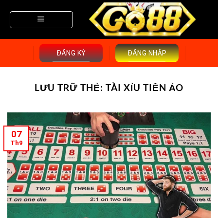
Bỏ
qua
nội
dung
ĐĂNG KÝ
ĐĂNG NHẬP
LƯU TRỮ THẺ:
TÀI XỈU TIỀN ẢO
07
Th9