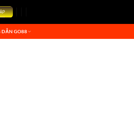
ẬP
 DẪN GO88