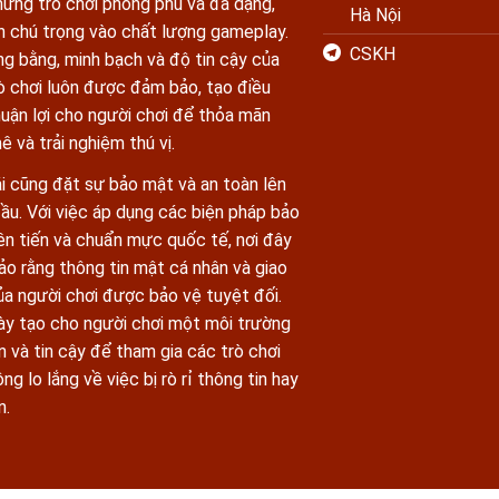
hững trò chơi phong phú và đa dạng,
Hà Nội
 chú trọng vào chất lượng gameplay.
CSKH
g bằng, minh bạch và độ tin cậy của
ò chơi luôn được đảm bảo, tạo điều
huận lợi cho người chơi để thỏa mãn
 và trải nghiệm thú vị.
i cũng đặt sự bảo mật và an toàn lên
ầu. Với việc áp dụng các biện pháp bảo
ên tiến và chuẩn mực quốc tế, nơi đây
o rằng thông tin mật cá nhân và giao
ủa người chơi được bảo vệ tuyệt đối.
ày tạo cho người chơi một môi trường
n và tin cậy để tham gia các trò chơi
ng lo lắng về việc bị rò rỉ thông tin hay
n.