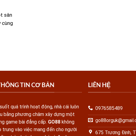
t sân
y cùng
THÔNG TIN CƠ BẢN
LIÊN HỆ
suốt quá trình hoạt động, nhà cái luôn
0976585489
ầu bằng phương châm xây dựng một
go88orguk@gmail
ng game bài đẳng cấp.
GO88
không
p trung vào việc mang đến cho người
675 Trương Định, T