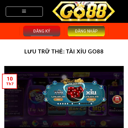
Bỏ
qua
nội
dung
ĐĂNG KÝ
ĐĂNG NHẬP
LƯU TRỮ THẺ:
TÀI XỈU GO88
10
Th7