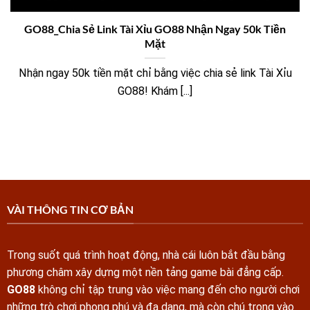
GO88_Chia Sẻ Link Tài Xỉu GO88 Nhận Ngay 50k Tiền
Mặt
Nhận ngay 50k tiền mặt chỉ bằng việc chia sẻ link Tài Xỉu
GO88! Khám [...]
VÀI THÔNG TIN CƠ BẢN
Trong suốt quá trình hoạt động, nhà cái luôn bắt đầu bằng
phương châm xây dựng một nền tảng game bài đẳng cấp.
GO88
không chỉ tập trung vào việc mang đến cho người chơi
những trò chơi phong phú và đa dạng, mà còn chú trọng vào