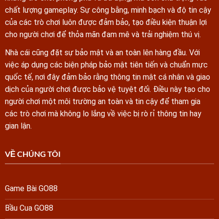
chất lượng gameplay. Sự công bằng, minh bạch và độ tin cậy
của các trò chơi luôn được đảm bảo, tạo điều kiện thuận lợi
cho người chơi để thỏa mãn đam mê và trải nghiệm thú vị.
Nhà cái cũng đặt sự bảo mật và an toàn lên hàng đầu. Với
việc áp dụng các biện pháp bảo mật tiên tiến và chuẩn mực
quốc tế, nơi đây đảm bảo rằng thông tin mật cá nhân và giao
dịch của người chơi được bảo vệ tuyệt đối. Điều này tạo cho
người chơi một môi trường an toàn và tin cậy để tham gia
các trò chơi mà không lo lắng về việc bị rò rỉ thông tin hay
gian lận.
VỀ CHÚNG TÔI
Game Bài GO88
Bầu Cua GO88