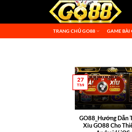
Bỏ
qua
nội
dung
TRANG CHỦ GO88
GAME BÀI
27
Th9
GO88_Hướng Dẫn Tả
Xỉu GO88 Cho Thiế