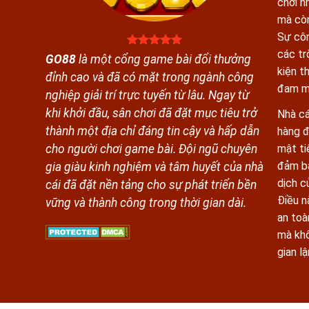
chơi n
mà còn
Sự côn
các tr
GO88
là một cổng game bài đổi thưởng
kiện t
đỉnh cao và đã có mặt trong ngành công
đam mê
nghiệp giải trí trực tuyến từ lâu. Ngay từ
khi khởi đầu, sân chơi đã đặt mục tiêu trở
Nhà cá
thành một địa chỉ đáng tin cậy và hấp dẫn
hàng đ
mật ti
cho người chơi game bài. Đội ngũ chuyên
đảm bả
gia giàu kinh nghiệm và tâm huyết của nhà
dịch c
cái đã đặt nền tảng cho sự phát triển bền
Điều n
vững và thành công trong thời gian dài.
an toà
mà khô
gian lậ