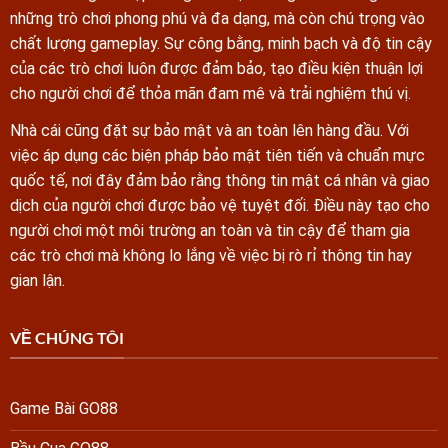
những trò chơi phong phú và đa dạng, mà còn chú trọng vào
chất lượng gameplay. Sự công bằng, minh bạch và độ tin cậy
của các trò chơi luôn được đảm bảo, tạo điều kiện thuận lợi
cho người chơi để thỏa mãn đam mê và trải nghiệm thú vị.
Nhà cái cũng đặt sự bảo mật và an toàn lên hàng đầu. Với
việc áp dụng các biện pháp bảo mật tiên tiến và chuẩn mực
quốc tế, nơi đây đảm bảo rằng thông tin mật cá nhân và giao
dịch của người chơi được bảo vệ tuyệt đối. Điều này tạo cho
người chơi một môi trường an toàn và tin cậy để tham gia
các trò chơi mà không lo lắng về việc bị rò rỉ thông tin hay
gian lận.
VỀ CHÚNG TÔI
Game Bài GO88