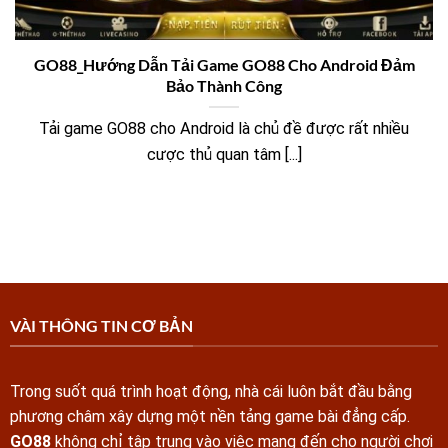
GO88_Hướng Dẫn Tải Game GO88 Cho Android Đảm
Bảo Thành Công
Tải game GO88 cho Android là chủ đề được rất nhiều
cược thủ quan tâm [...]
VÀI THÔNG TIN CƠ BẢN
Trong suốt quá trình hoạt động, nhà cái luôn bắt đầu bằng
phương châm xây dựng một nền tảng game bài đẳng cấp.
GO88
không chỉ tập trung vào việc mang đến cho người chơi