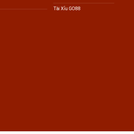
Tài Xỉu GO88