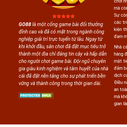
chơi n
mà còn
Sự côn
các tr
GO88
là một cổng game bài đổi thưởng
kiện t
đỉnh cao và đã có mặt trong ngành công
đam mê
nghiệp giải trí trực tuyến từ lâu. Ngay từ
khi khởi đầu, sân chơi đã đặt mục tiêu trở
Nhà cá
thành một địa chỉ đáng tin cậy và hấp dẫn
hàng đ
mật ti
cho người chơi game bài. Đội ngũ chuyên
đảm bả
gia giàu kinh nghiệm và tâm huyết của nhà
dịch c
cái đã đặt nền tảng cho sự phát triển bền
Điều n
vững và thành công trong thời gian dài.
an toà
mà khô
gian lậ