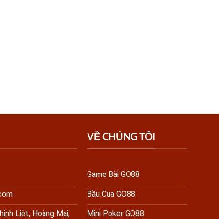
VỀ CHÚNG TÔI
Game Bài GO88
.com
Bầu Cua GO88
hịnh Liệt, Hoàng Mai,
Mini Poker GO88