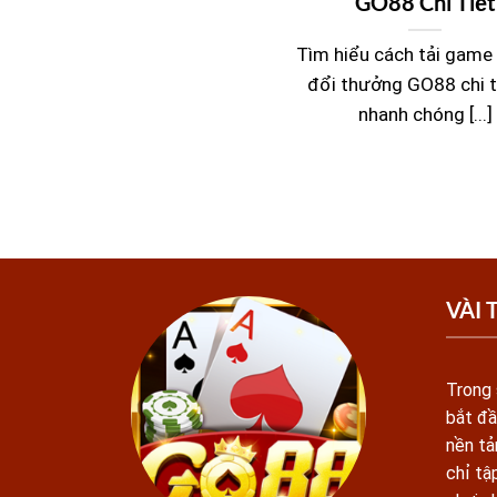
GO88 Chi Tiết
Tìm hiểu cách tải game 
đổi thưởng GO88 chi t
nhanh chóng [...]
VÀI 
Trong 
bắt đ
nền tả
chỉ tậ