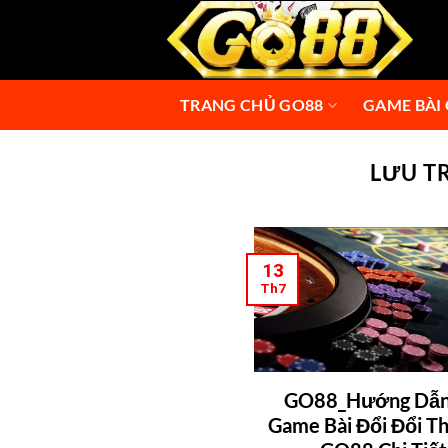
Bỏ
qua
nội
dung
TRANG CHỦ GO88
GAME BÀI
LƯU T
13
Th7
GO88_Hướng Dẫn
Game Bài Đổi Đổi 