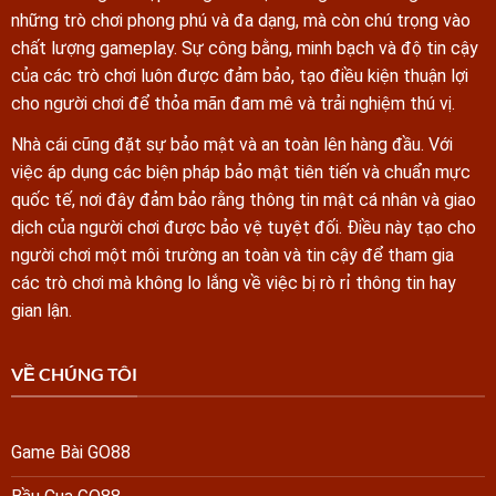
những trò chơi phong phú và đa dạng, mà còn chú trọng vào
chất lượng gameplay. Sự công bằng, minh bạch và độ tin cậy
của các trò chơi luôn được đảm bảo, tạo điều kiện thuận lợi
cho người chơi để thỏa mãn đam mê và trải nghiệm thú vị.
Nhà cái cũng đặt sự bảo mật và an toàn lên hàng đầu. Với
việc áp dụng các biện pháp bảo mật tiên tiến và chuẩn mực
quốc tế, nơi đây đảm bảo rằng thông tin mật cá nhân và giao
dịch của người chơi được bảo vệ tuyệt đối. Điều này tạo cho
người chơi một môi trường an toàn và tin cậy để tham gia
các trò chơi mà không lo lắng về việc bị rò rỉ thông tin hay
gian lận.
VỀ CHÚNG TÔI
Game Bài GO88