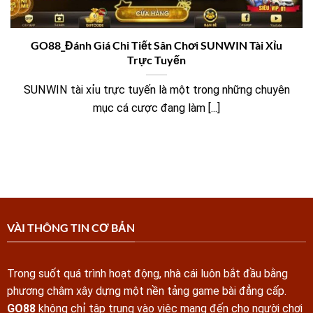
GO88_Đánh Giá Chi Tiết Sân Chơi SUNWIN Tài Xỉu
Trực Tuyến
SUNWIN tài xỉu trực tuyến là một trong những chuyên
mục cá cược đang làm [...]
VÀI THÔNG TIN CƠ BẢN
Trong suốt quá trình hoạt động, nhà cái luôn bắt đầu bằng
phương châm xây dựng một nền tảng game bài đẳng cấp.
GO88
không chỉ tập trung vào việc mang đến cho người chơi