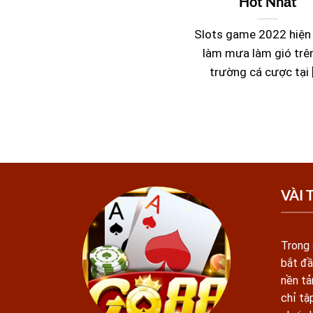
Hot Nhất
Slots game 2022 hiện
làm mưa làm gió trên
trường cá cược tại [.
VÀI 
Trong 
bắt đ
nền tả
chỉ tậ