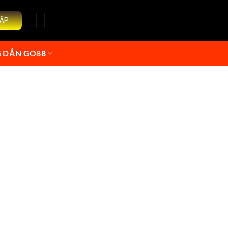
ẬP
 DẪN GO88