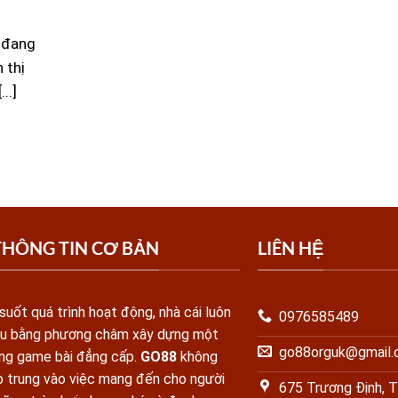
 đang
 thị
..]
THÔNG TIN CƠ BẢN
LIÊN HỆ
suốt quá trình hoạt động, nhà cái luôn
0976585489
ầu bằng phương châm xây dựng một
go88orguk@gmail
ng game bài đẳng cấp.
GO88
không
p trung vào việc mang đến cho người
675 Trương Định, T