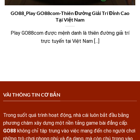
GO88_Play GO88com-Thiên Đường Giải Trí Đỉnh Cao
Tại Việt Nam
Play GO88com được mệnh danh là thiên đường giải trí
trực tuyến tại Việt Nam [...]
VÀI THÔNG TIN CƠ BẢN
Trong suốt quá trình hoạt động, nhà cái luôn bắt đầu bằng
phương châm xây dựng một nền tảng game bài đẳng cấp.
GO88
không chỉ tập trung vào việc mang đến cho người chơi
những trò chơi phong phú và đa dạng, mà còn chú trọng vào