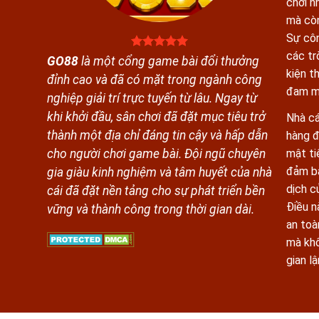
chơi n
mà còn
Sự côn
các tr
GO88
là một cổng game bài đổi thưởng
kiện t
đỉnh cao và đã có mặt trong ngành công
đam mê
nghiệp giải trí trực tuyến từ lâu. Ngay từ
khi khởi đầu, sân chơi đã đặt mục tiêu trở
Nhà cá
thành một địa chỉ đáng tin cậy và hấp dẫn
hàng đ
mật ti
cho người chơi game bài. Đội ngũ chuyên
đảm bả
gia giàu kinh nghiệm và tâm huyết của nhà
dịch c
cái đã đặt nền tảng cho sự phát triển bền
Điều n
vững và thành công trong thời gian dài.
an toà
mà khô
gian lậ