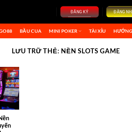
ĐĂNG KÝ
ĐĂNG NH
 GO88
BẦU CUA
MINI POKER
TÀI XỈU
HƯỚNG
LƯU TRỮ THẺ:
NỀN SLOTS GAME
Nền
uyến