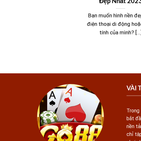
Đẹp Nhất 202
Bạn muốn hình nền đẹ
điện thoại di động ho
tính của mình? [...
VÀI 
Trong 
bắt đ
nền tả
chỉ tậ