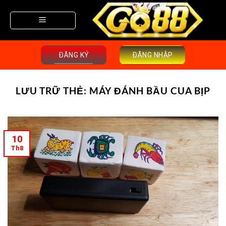
Bỏ
qua
nội
dung
ĐĂNG KÝ
ĐĂNG NHẬP
LƯU TRỮ THẺ:
MÁY ĐÁNH BẦU CUA BỊP
10
Th8