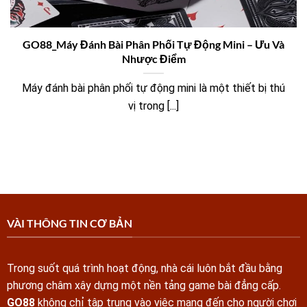
GO88_Máy Đánh Bài Phân Phối Tự Động Mini – Ưu Và
Nhược Điểm
Máy đánh bài phân phối tự động mini là một thiết bị thú
vị trong [...]
VÀI THÔNG TIN CƠ BẢN
Trong suốt quá trình hoạt động, nhà cái luôn bắt đầu bằng
phương châm xây dựng một nền tảng game bài đẳng cấp.
GO88
không chỉ tập trung vào việc mang đến cho người chơi