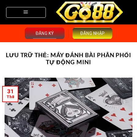
Bỏ
qua
nội
dung
ĐĂNG KÝ
ĐĂNG NHẬP
LƯU TRỮ THẺ:
MÁY ĐÁNH BÀI PHÂN PHỐI
TỰ ĐỘNG MINI
31
Th8