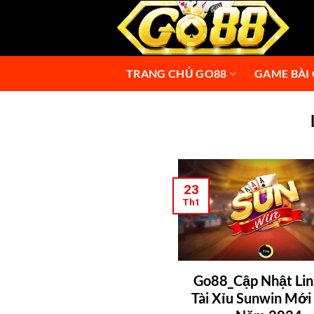
Bỏ
qua
nội
dung
TRANG CHỦ GO88
GAME BÀI
23
Th1
Go88_Cập Nhật Lin
Tài Xỉu Sunwin Mới