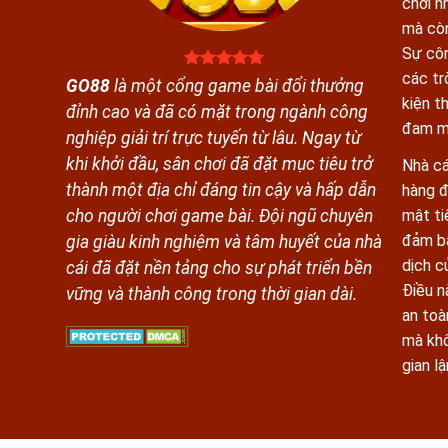
chơi n
mà còn
Sự côn
các tr
GO88
là một cổng game bài đổi thưởng
kiện t
đỉnh cao và đã có mặt trong ngành công
đam mê
nghiệp giải trí trực tuyến từ lâu. Ngay từ
khi khởi đầu, sân chơi đã đặt mục tiêu trở
Nhà cá
thành một địa chỉ đáng tin cậy và hấp dẫn
hàng đ
mật ti
cho người chơi game bài. Đội ngũ chuyên
đảm bả
gia giàu kinh nghiệm và tâm huyết của nhà
dịch c
cái đã đặt nền tảng cho sự phát triển bền
Điều n
vững và thành công trong thời gian dài.
an toà
mà khô
gian lậ