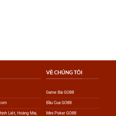
VỀ CHÚNG TÔI
Game Bài GO88
.com
Bầu Cua GO88
hịnh Liệt, Hoàng Mai,
Mini Poker GO88