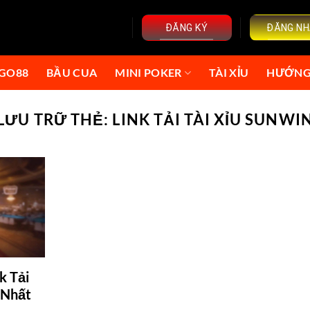
ĐĂNG KÝ
ĐĂNG NH
 GO88
BẦU CUA
MINI POKER
TÀI XỈU
HƯỚNG
LƯU TRỮ THẺ:
LINK TẢI TÀI XỈU SUNWI
k Tải
 Nhất