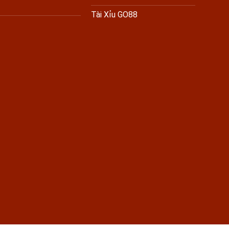
Tài Xỉu GO88