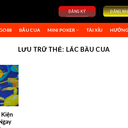
ĐĂNG KÝ
ĐĂNG NH
 GO88
BẦU CUA
MINI POKER
TÀI XỈU
HƯỚNG
LƯU TRỮ THẺ:
LẮC BẦU CUA
 Kiện
 Ngay