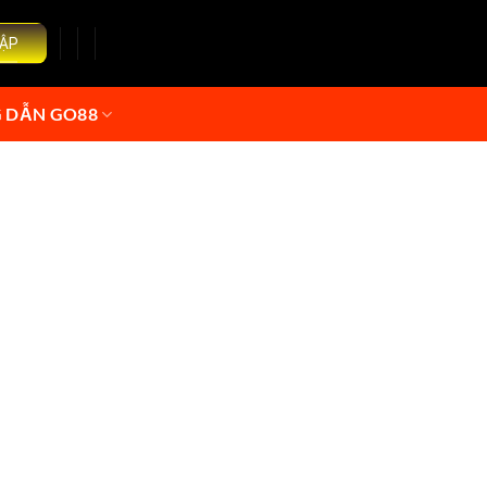
ẬP
 DẪN GO88