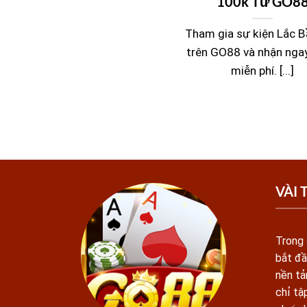
100k Từ GO8
Tham gia sự kiện Lắc B
trên GO88 và nhận nga
miễn phí. [...]
VÀI 
Trong 
bắt đ
nền tả
chỉ tậ