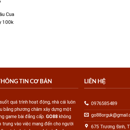
8
ầu Cua
y 100k
THÔNG TIN CƠ BẢN
LIÊN HỆ
suốt quá trình hoạt động, nhà cái luôn
0976585489
ầu bằng phương châm xây dựng một
go88orguk@gmail
ng game bài đẳng cấp.
GO88
không
p trung vào việc mang đến cho người
675 Trương Định, T