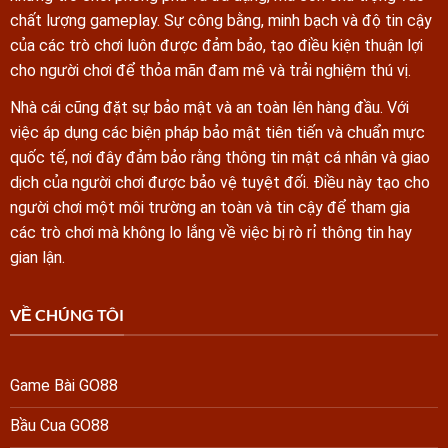
chất lượng gameplay. Sự công bằng, minh bạch và độ tin cậy
của các trò chơi luôn được đảm bảo, tạo điều kiện thuận lợi
cho người chơi để thỏa mãn đam mê và trải nghiệm thú vị.
Nhà cái cũng đặt sự bảo mật và an toàn lên hàng đầu. Với
việc áp dụng các biện pháp bảo mật tiên tiến và chuẩn mực
quốc tế, nơi đây đảm bảo rằng thông tin mật cá nhân và giao
dịch của người chơi được bảo vệ tuyệt đối. Điều này tạo cho
người chơi một môi trường an toàn và tin cậy để tham gia
các trò chơi mà không lo lắng về việc bị rò rỉ thông tin hay
gian lận.
VỀ CHÚNG TÔI
Game Bài GO88
Bầu Cua GO88