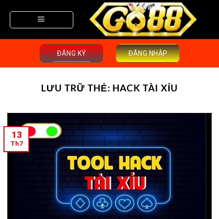
Bỏ
qua
nội
dung
ĐĂNG KÝ
ĐĂNG NHẬP
LƯU TRỮ THẺ:
HACK TÀI XỈU
13
Th7