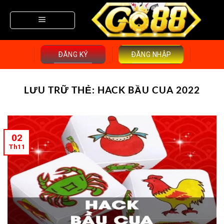
Bỏ
qua
nội
dung
ĐĂNG KÝ
ĐĂNG NHẬP
LƯU TRỮ THẺ:
HACK BẦU CUA 2022
02
Th11