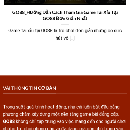
GO88_Hướng Dẫn Cách Tham Gia Game Tài Xỉu Tại
GO88 Đơn Giản Nhất
Game tài xỉu tại GO88 là trò chơi đơn giản nhưng có sức
hút vô [...]
VÀI THÔNG TIN CƠ BẢN
Trong suốt quá trình hoạt động, nhà cái luôn bắt đầu bằng
phương châm xây dựng một nền tảng game bài đẳng cấp.
GO88
không chỉ tập trung vào việc mang đến cho người chơi
những trò chơi phong phú và đa dạng, mà còn chú trọng vào