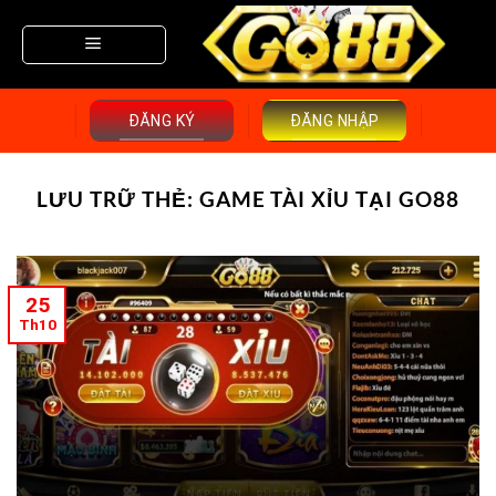
Bỏ
qua
nội
dung
ĐĂNG KÝ
ĐĂNG NHẬP
LƯU TRỮ THẺ:
GAME TÀI XỈU TẠI GO88
25
Th10