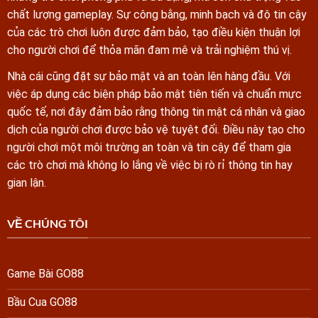
chất lượng gameplay. Sự công bằng, minh bạch và độ tin cậy
của các trò chơi luôn được đảm bảo, tạo điều kiện thuận lợi
cho người chơi để thỏa mãn đam mê và trải nghiệm thú vị.
Nhà cái cũng đặt sự bảo mật và an toàn lên hàng đầu. Với
việc áp dụng các biện pháp bảo mật tiên tiến và chuẩn mực
quốc tế, nơi đây đảm bảo rằng thông tin mật cá nhân và giao
dịch của người chơi được bảo vệ tuyệt đối. Điều này tạo cho
người chơi một môi trường an toàn và tin cậy để tham gia
các trò chơi mà không lo lắng về việc bị rò rỉ thông tin hay
gian lận.
VỀ CHÚNG TÔI
Game Bài GO88
Bầu Cua GO88