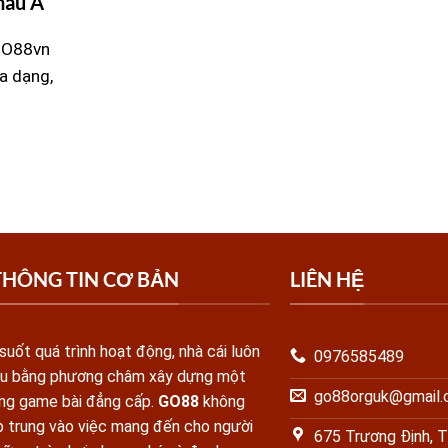
hâu Á
GO88vn
a dạng,
THÔNG TIN CƠ BẢN
LIÊN HỆ
suốt quá trình hoạt động, nhà cái luôn
0976585489
ầu bằng phương châm xây dựng một
go88orguk@gmail
ng game bài đẳng cấp.
GO88
không
p trung vào việc mang đến cho người
675 Trương Định, T