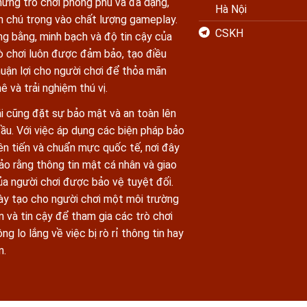
hững trò chơi phong phú và đa dạng,
Hà Nội
 chú trọng vào chất lượng gameplay.
CSKH
g bằng, minh bạch và độ tin cậy của
ò chơi luôn được đảm bảo, tạo điều
huận lợi cho người chơi để thỏa mãn
 và trải nghiệm thú vị.
i cũng đặt sự bảo mật và an toàn lên
ầu. Với việc áp dụng các biện pháp bảo
ên tiến và chuẩn mực quốc tế, nơi đây
o rằng thông tin mật cá nhân và giao
ủa người chơi được bảo vệ tuyệt đối.
ày tạo cho người chơi một môi trường
n và tin cậy để tham gia các trò chơi
ng lo lắng về việc bị rò rỉ thông tin hay
n.