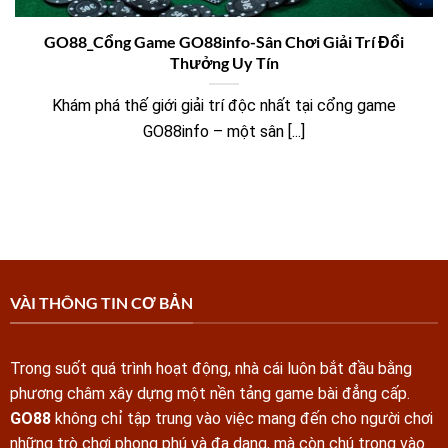
GO88_Cổng Game GO88info-Sân Chơi Giải Trí Đổi
Thưởng Uy Tín
Khám phá thế giới giải trí độc nhất tại cổng game
GO88info – một sân [...]
VÀI THÔNG TIN CƠ BẢN
Trong suốt quá trình hoạt động, nhà cái luôn bắt đầu bằng
phương châm xây dựng một nền tảng game bài đẳng cấp.
GO88
không chỉ tập trung vào việc mang đến cho người chơi
những trò chơi phong phú và đa dạng, mà còn chú trọng vào