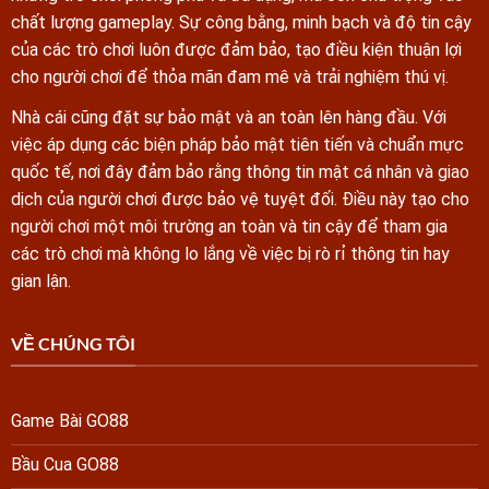
chất lượng gameplay. Sự công bằng, minh bạch và độ tin cậy
của các trò chơi luôn được đảm bảo, tạo điều kiện thuận lợi
cho người chơi để thỏa mãn đam mê và trải nghiệm thú vị.
Nhà cái cũng đặt sự bảo mật và an toàn lên hàng đầu. Với
việc áp dụng các biện pháp bảo mật tiên tiến và chuẩn mực
quốc tế, nơi đây đảm bảo rằng thông tin mật cá nhân và giao
dịch của người chơi được bảo vệ tuyệt đối. Điều này tạo cho
người chơi một môi trường an toàn và tin cậy để tham gia
các trò chơi mà không lo lắng về việc bị rò rỉ thông tin hay
gian lận.
VỀ CHÚNG TÔI
Game Bài GO88
Bầu Cua GO88