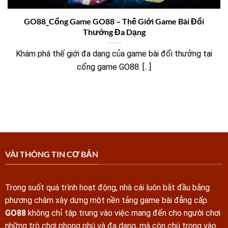
GO88_Cổng Game GO88 – Thế Giới Game Bài Đổi
Thưởng Đa Dạng
Khám phá thế giới đa dạng của game bài đổi thưởng tại
cổng game GO88. [...]
VÀI THÔNG TIN CƠ BẢN
Trong suốt quá trình hoạt động, nhà cái luôn bắt đầu bằng
phương châm xây dựng một nền tảng game bài đẳng cấp.
GO88
không chỉ tập trung vào việc mang đến cho người chơi
những trò chơi phong phú và đa dạng, mà còn chú trọng vào