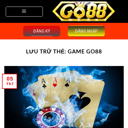
Bỏ
qua
nội
dung
ĐĂNG KÝ
ĐĂNG NHẬP
LƯU TRỮ THẺ:
GAME GO88
05
Th7