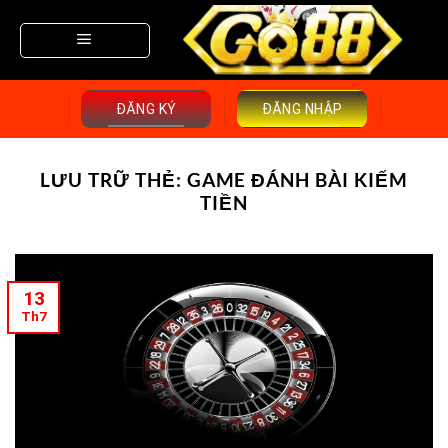
Bỏ
qua
nội
dung
ĐĂNG KÝ
ĐĂNG NHẬP
LƯU TRỮ THẺ:
GAME ĐÁNH BÀI KIẾM
TIỀN
13
Th7