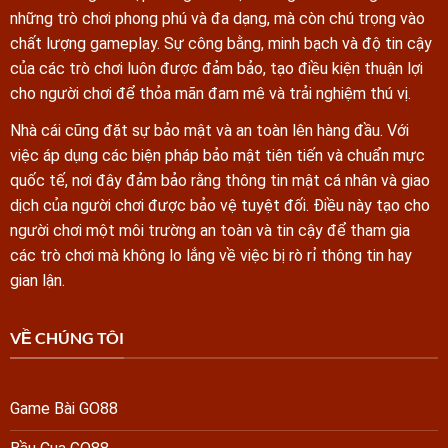
những trò chơi phong phú và đa dạng, mà còn chú trọng vào
chất lượng gameplay. Sự công bằng, minh bạch và độ tin cậy
của các trò chơi luôn được đảm bảo, tạo điều kiện thuận lợi
cho người chơi để thỏa mãn đam mê và trải nghiệm thú vị.
Nhà cái cũng đặt sự bảo mật và an toàn lên hàng đầu. Với
việc áp dụng các biện pháp bảo mật tiên tiến và chuẩn mực
quốc tế, nơi đây đảm bảo rằng thông tin mật cá nhân và giao
dịch của người chơi được bảo vệ tuyệt đối. Điều này tạo cho
người chơi một môi trường an toàn và tin cậy để tham gia
các trò chơi mà không lo lắng về việc bị rò rỉ thông tin hay
gian lận.
VỀ CHÚNG TÔI
Game Bài GO88