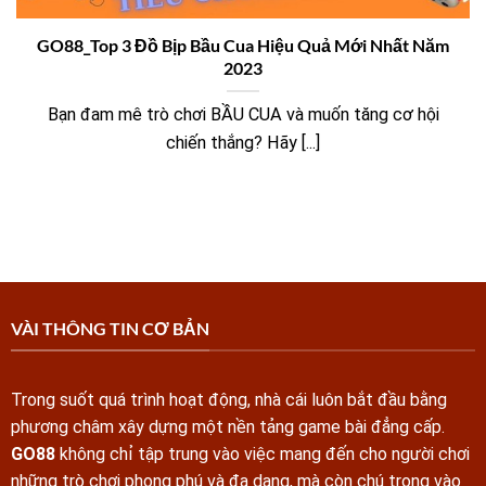
GO88_Top 3 Đồ Bịp Bầu Cua Hiệu Quả Mới Nhất Năm
2023
Bạn đam mê trò chơi BẦU CUA và muốn tăng cơ hội
chiến thắng? Hãy [...]
VÀI THÔNG TIN CƠ BẢN
Trong suốt quá trình hoạt động, nhà cái luôn bắt đầu bằng
phương châm xây dựng một nền tảng game bài đẳng cấp.
GO88
không chỉ tập trung vào việc mang đến cho người chơi
những trò chơi phong phú và đa dạng, mà còn chú trọng vào