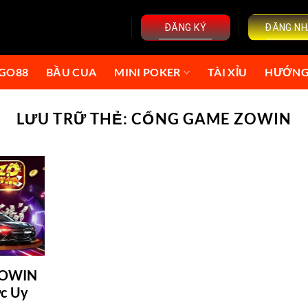
ĐĂNG KÝ
ĐĂNG NH
 GO88
BẦU CUA
MINI POKER
TÀI XỈU
HƯỚNG
LƯU TRỮ THẺ:
CỔNG GAME ZOWIN
ZOWIN
ợc Uy