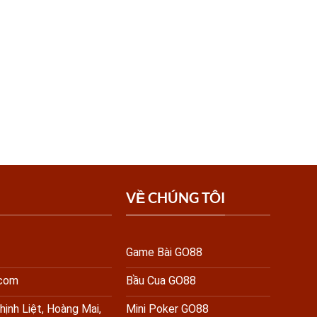
VỀ CHÚNG TÔI
Game Bài GO88
.com
Bầu Cua GO88
hịnh Liệt, Hoàng Mai,
Mini Poker GO88