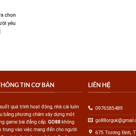
a chọn
ười yêu
]
THÔNG TIN CƠ BẢN
LIÊN HỆ
suốt quá trình hoạt động, nhà cái luôn
0976585489
ầu bằng phương châm xây dựng một
go88orguk@gmail
ng game bài đẳng cấp.
GO88
không
p trung vào việc mang đến cho người
675 Trương Định, T