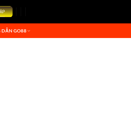
ẬP
 DẪN GO88