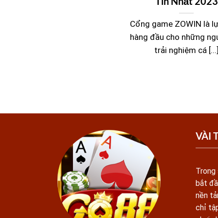
Tín Nhất 2023
Cổng game ZOWIN là lự
hàng đầu cho những ng
trải nghiệm cá [...
VÀI 
Trong 
bắt đ
nền tả
chỉ tậ