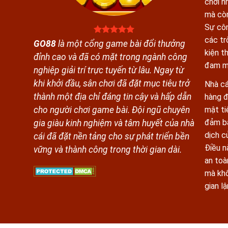
chơi n
mà còn
Sự côn
các tr
GO88
là một cổng game bài đổi thưởng
kiện t
đỉnh cao và đã có mặt trong ngành công
đam mê
nghiệp giải trí trực tuyến từ lâu. Ngay từ
khi khởi đầu, sân chơi đã đặt mục tiêu trở
Nhà cá
thành một địa chỉ đáng tin cậy và hấp dẫn
hàng đ
mật ti
cho người chơi game bài. Đội ngũ chuyên
đảm bả
gia giàu kinh nghiệm và tâm huyết của nhà
dịch c
cái đã đặt nền tảng cho sự phát triển bền
Điều n
vững và thành công trong thời gian dài.
an toà
mà khô
gian lậ