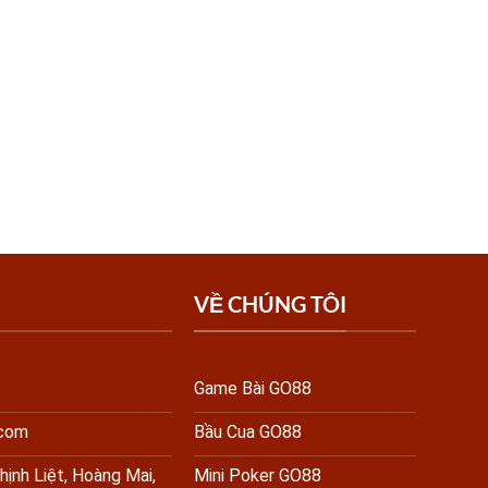
VỀ CHÚNG TÔI
Game Bài GO88
.com
Bầu Cua GO88
hịnh Liệt, Hoàng Mai,
Mini Poker GO88