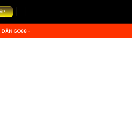
ẬP
 DẪN GO88