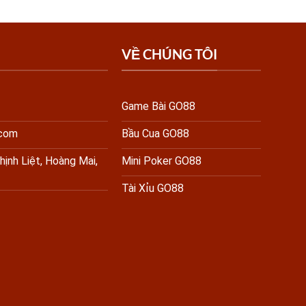
VỀ CHÚNG TÔI
Game Bài GO88
.com
Bầu Cua GO88
hịnh Liệt, Hoàng Mai,
Mini Poker GO88
Tài Xỉu GO88