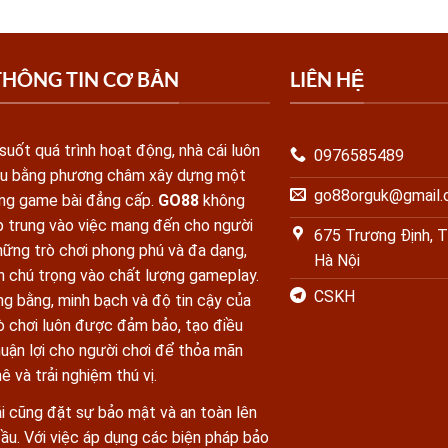
THÔNG TIN CƠ BẢN
LIÊN HỆ
suốt quá trình hoạt động, nhà cái luôn
0976585489
ầu bằng phương châm xây dựng một
go88orguk@gmail
ng game bài đẳng cấp.
GO88
không
p trung vào việc mang đến cho người
675 Trương Định, T
hững trò chơi phong phú và đa dạng,
Hà Nội
 chú trọng vào chất lượng gameplay.
CSKH
g bằng, minh bạch và độ tin cậy của
ò chơi luôn được đảm bảo, tạo điều
huận lợi cho người chơi để thỏa mãn
 và trải nghiệm thú vị.
i cũng đặt sự bảo mật và an toàn lên
ầu. Với việc áp dụng các biện pháp bảo