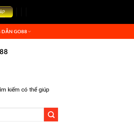
ẬP
 DẪN GO88
88
ìm kiếm có thể giúp