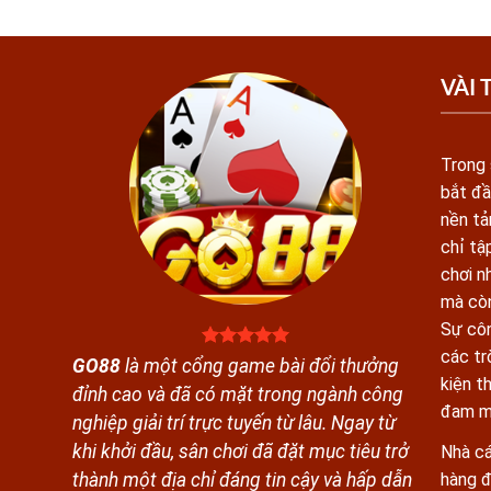
VÀI 
Trong 
bắt đ
nền tả
chỉ tậ
chơi n
mà còn
Sự côn
các tr
GO88
là một cổng game bài đổi thưởng
kiện t
đỉnh cao và đã có mặt trong ngành công
đam mê
nghiệp giải trí trực tuyến từ lâu. Ngay từ
khi khởi đầu, sân chơi đã đặt mục tiêu trở
Nhà cá
thành một địa chỉ đáng tin cậy và hấp dẫn
hàng đ