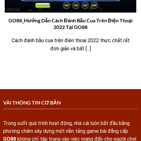
GO88_Hướng Dẫn Cách Đánh Bầu Cua Trên Điện Thoại
2022 Tại GO88
Cách đánh bầu cua trên điện thoại 2022 thực chất rất
đơn giản và bất [...]
VÀI THÔNG TIN CƠ BẢN
Trong suốt quá trình hoạt động, nhà cái luôn bắt đầu bằng
phương châm xây dựng một nền tảng game bài đẳng cấp.
GO88
không chỉ tập trung vào việc mang đến cho người chơi