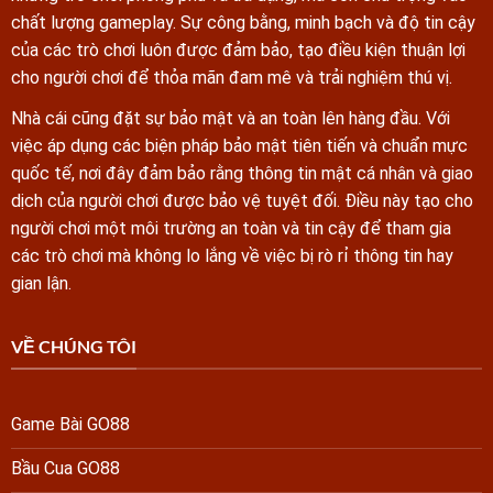
chất lượng gameplay. Sự công bằng, minh bạch và độ tin cậy
của các trò chơi luôn được đảm bảo, tạo điều kiện thuận lợi
cho người chơi để thỏa mãn đam mê và trải nghiệm thú vị.
Nhà cái cũng đặt sự bảo mật và an toàn lên hàng đầu. Với
việc áp dụng các biện pháp bảo mật tiên tiến và chuẩn mực
quốc tế, nơi đây đảm bảo rằng thông tin mật cá nhân và giao
dịch của người chơi được bảo vệ tuyệt đối. Điều này tạo cho
người chơi một môi trường an toàn và tin cậy để tham gia
các trò chơi mà không lo lắng về việc bị rò rỉ thông tin hay
gian lận.
VỀ CHÚNG TÔI
Game Bài GO88
Bầu Cua GO88