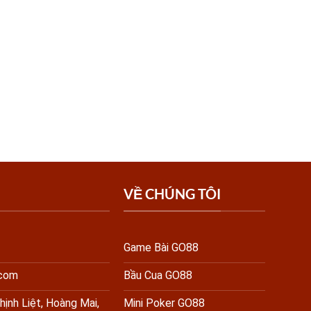
VỀ CHÚNG TÔI
Game Bài GO88
.com
Bầu Cua GO88
hịnh Liệt, Hoàng Mai,
Mini Poker GO88