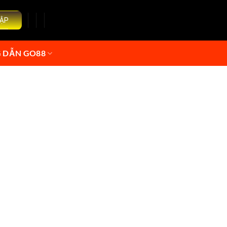
ẬP
 DẪN GO88