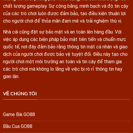
chất lượng gameplay. Sự công bằng, minh bạch và độ tin cậy
của các trò chơi luôn được đảm bảo, tạo điều kiện thuận lợi
cho người chơi để thỏa mãn đam mê và trải nghiệm thú vị.
Nhà cái cũng đặt sự bảo mật và an toàn lên hàng đầu. Với
việc áp dụng các biện pháp bảo mật tiên tiến và chuẩn mực
quốc tế, nơi đây đảm bảo rằng thông tin mật cá nhân và giao
dịch của người chơi được bảo vệ tuyệt đối. Điều này tạo cho
người chơi một môi trường an toàn và tin cậy để tham gia
các trò chơi mà không lo lắng về việc bị rò rỉ thông tin hay
gian lận.
VỀ CHÚNG TÔI
Game Bài GO88
Bầu Cua GO88