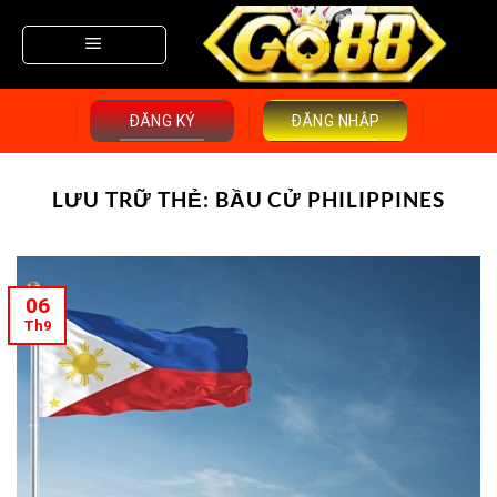
Bỏ
qua
nội
dung
ĐĂNG KÝ
ĐĂNG NHẬP
LƯU TRỮ THẺ:
BẦU CỬ PHILIPPINES
06
Th9