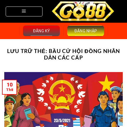
Bỏ
qua
nội
dung
ĐĂNG KÝ
ĐĂNG NHẬP
LƯU TRỮ THẺ:
BẦU CỬ HỘI ĐỒNG NHÂN
DÂN CÁC CẤP
10
Th8