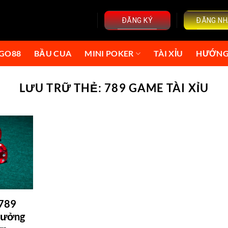
ĐĂNG KÝ
ĐĂNG NH
 GO88
BẦU CUA
MINI POKER
TÀI XỈU
HƯỚNG
LƯU TRỮ THẺ:
789 GAME TÀI XỈU
789
hưởng