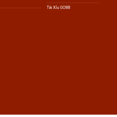
Tài Xỉu GO88