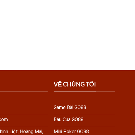
VỀ CHÚNG TÔI
Game Bài GO88
.com
Bầu Cua GO88
hịnh Liệt, Hoàng Mai,
Mini Poker GO88