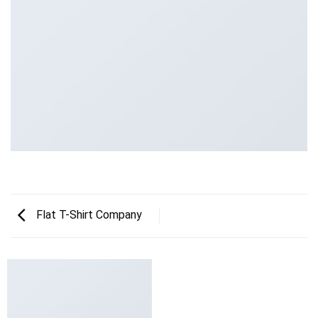
Flat T-Shirt Company