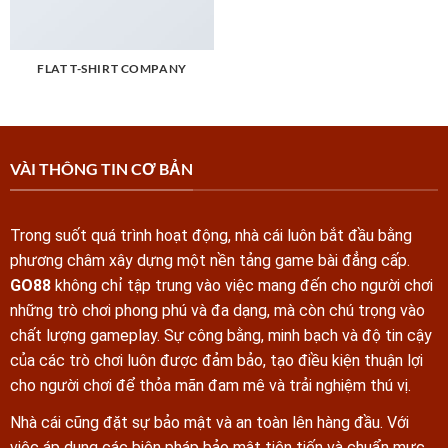
FLAT T-SHIRT COMPANY
VÀI THÔNG TIN CƠ BẢN
Trong suốt quá trình hoạt động, nhà cái luôn bắt đầu bằng
phương châm xây dựng một nền tảng game bài đẳng cấp.
GO88
không chỉ tập trung vào việc mang đến cho người chơi
những trò chơi phong phú và đa dạng, mà còn chú trọng vào
chất lượng gameplay. Sự công bằng, minh bạch và độ tin cậy
của các trò chơi luôn được đảm bảo, tạo điều kiện thuận lợi
cho người chơi để thỏa mãn đam mê và trải nghiệm thú vị.
Nhà cái cũng đặt sự bảo mật và an toàn lên hàng đầu. Với
việc áp dụng các biện pháp bảo mật tiên tiến và chuẩn mực