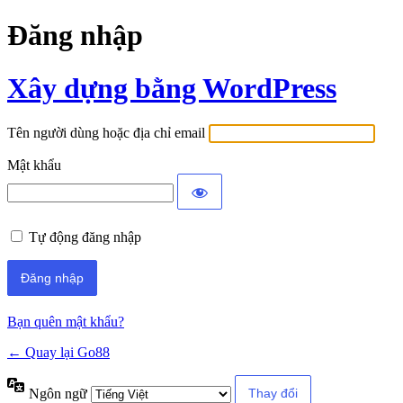
Đăng nhập
Xây dựng bằng WordPress
Tên người dùng hoặc địa chỉ email
Mật khẩu
Tự động đăng nhập
Bạn quên mật khẩu?
← Quay lại Go88
Ngôn ngữ